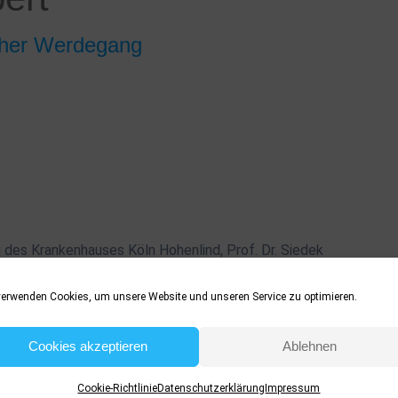
cher Werdegang
g des Krankenhauses Köln Hohenlind, Prof. Dr. Siedek
verwenden Cookies, um unsere Website und unseren Service zu optimieren.
ermatologie
Cookies akzeptieren
Ablehnen
ritengasse
Cookie-Richtlinie
Datenschutzerklärung
Impressum