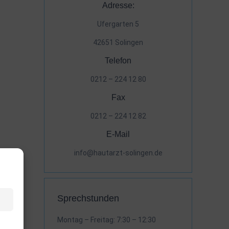
Adresse:
Ufergarten 5
42651 Solingen
Telefon
0212 – 224 12 80
Fax
0212 – 224 12 82
E-Mail
info@hautarzt-solingen.de
Sprechstunden
Montag – Freitag: 7:30 – 12:30