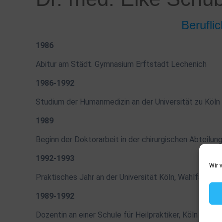
Berufli
1986
Abitur am Städt. Gymnasium Erftstadt Lechenich
1986-1992
Studium der Humanmedizin an der Universität zu Köln
1989
Beginn der Doktorarbeit in der chirurgischen Abteilun
1992-1993
Wir 
Praktisches Jahr an der Universität Köln, Wahlfach D
1989-1992
Dozentin an einer Schule für Heilpraktiker, Köln Mino