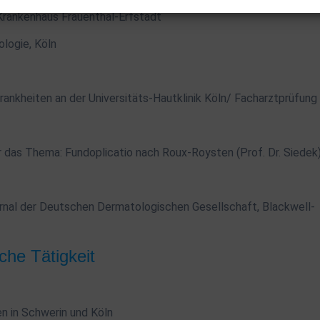
 Krankenhaus Frauenthal-Erfstadt
ologie, Köln
rankheiten an der Universitäts-Hautklinik Köln/ Facharztprüfung
r das Thema: Fundoplicatio nach Roux-Roysten (Prof. Dr. Siedek
urnal der Deutschen Dermatologischen Gesellschaft, Blackwell-
iche Tätigkeit
n in Schwerin und Köln