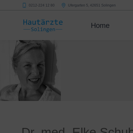
0212-224 12 80
Ufergarten 5, 42651 Solingen
Home
Dr. med. Elke Schub