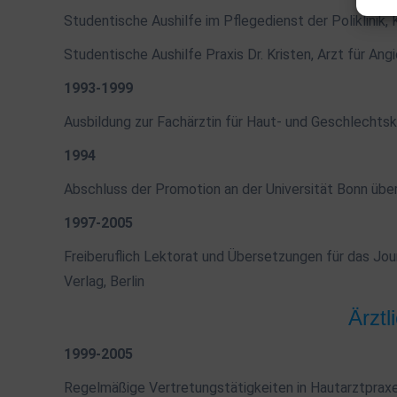
Studentische Aushilfe im Pflegedienst der Poliklinik,
Studentische Aushilfe Praxis Dr. Kristen, Arzt für Angi
1993-1999
Ausbildung zur Fachärztin für Haut- und Geschlechtsk
1994
Abschluss der Promotion an der Universität Bonn übe
1997-2005
Freiberuflich Lektorat und Übersetzungen für das Jo
Verlag, Berlin
Ärztl
1999-2005
Regelmäßige Vertretungstätigkeiten in Hautarztpraxe