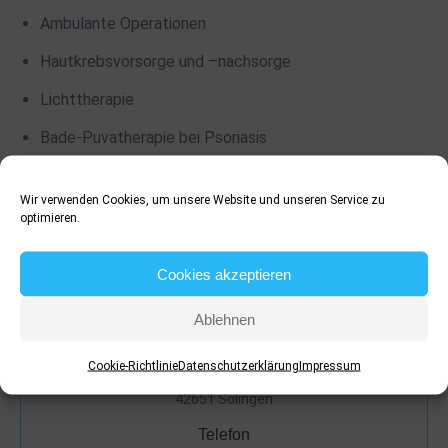
Ambulante Operationen
Hautkrebsvorsorge und –nachsorge
Lichttherapie
Bade-Puvatherapie bei Psoriasis
Photodynamische Therapie (PDT)
Wir verwenden Cookies, um unsere Website und unseren Service zu
optimieren.
Cookies akzeptieren
Ablehnen
Adresse:
Ufergarten 5
Cookie-Richtlinie
Datenschutzerklärung
Impressum
42651 Solingen
Telefon